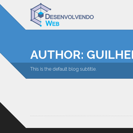
AUTHOR: GUILH
This is the default blog subtitle.