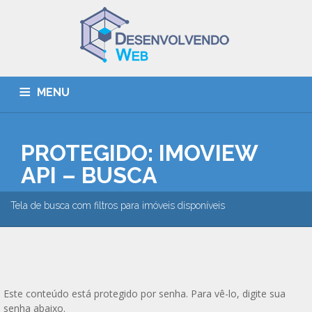
MENU
INÍCIO
QUEM SOMOS
SERVIÇOS
PORTFOLIO
PROTEGIDO: IMOVIEW
CONTATO
API – BUSCA
Tela de busca com filtros para imóveis disponíveis
Este conteúdo está protegido por senha. Para vê-lo, digite sua
senha abaixo.